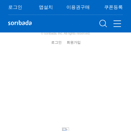
쿠폰등록
이용권구매
이벤트
FAQ
로그인
앱설치
이용권구매
쿠폰등록
이용약관
개인정보처리방침
청소년보호정책
(주) 소리바다 사업자 정보
© soribada. lnc. All rights reserved.
로그인
회원가입