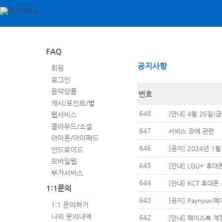
FAQ
공지사항
회원
로그인
음악상품
번호
캐시/포인트/별
648
[안내] 4월 26일(
웹서비스
클라우드/소셜
647
서비스 장애 관련
아이폰/아이패드
646
[공지] 2024년 1
안드로이드
모바일웹
645
[안내] LGU+ 휴대
부가서비스
644
[안내] KCT 휴대폰
1:1문의
643
[공지] Paynow
1:1 문의하기
나의 문의내역
642
[안내] 페이스북 계