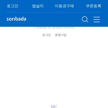
쿠폰등록
이용권구매
이벤트
FAQ
로그인
앱설치
이용권구매
쿠폰등록
이용약관
개인정보처리방침
청소년보호정책
(주) 소리바다 사업자 정보
© soribada. lnc. All rights reserved.
로그인
회원가입