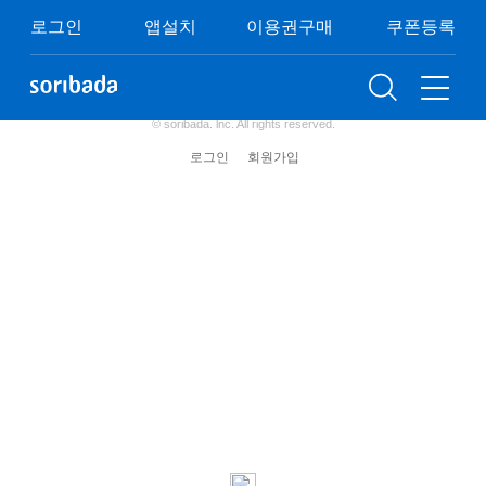
쿠폰등록
이용권구매
이벤트
FAQ
로그인
앱설치
이용권구매
쿠폰등록
이용약관
개인정보처리방침
청소년보호정책
(주) 소리바다 사업자 정보
© soribada. lnc. All rights reserved.
로그인
회원가입