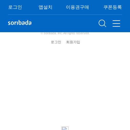
쿠폰등록
이용권구매
이벤트
FAQ
로그인
앱설치
이용권구매
쿠폰등록
이용약관
개인정보처리방침
청소년보호정책
(주) 소리바다 사업자 정보
© soribada. lnc. All rights reserved.
로그인
회원가입