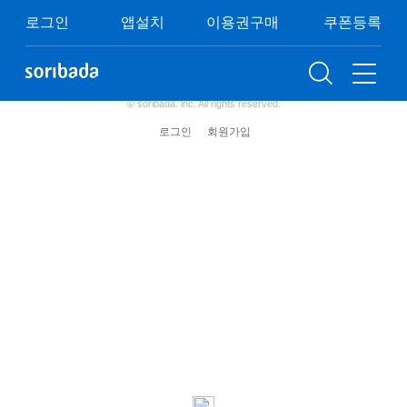
쿠폰등록
이용권구매
이벤트
FAQ
로그인
앱설치
이용권구매
쿠폰등록
이용약관
개인정보처리방침
청소년보호정책
(주) 소리바다 사업자 정보
© soribada. lnc. All rights reserved.
로그인
회원가입