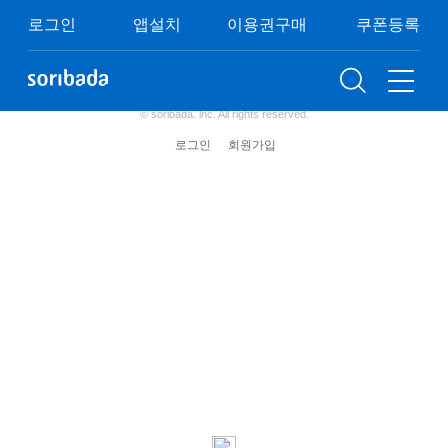
쿠폰등록
이용권구매
이벤트
FAQ
로그인
앱설치
이용권구매
쿠폰등록
이용약관
개인정보처리방침
청소년보호정책
(주) 소리바다 사업자 정보
© soribada. lnc. All rights reserved.
로그인
회원가입