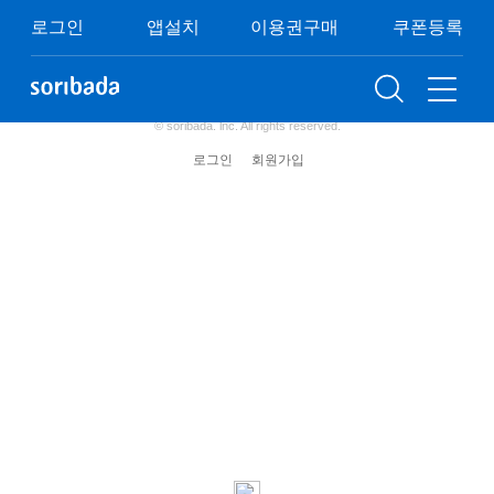
쿠폰등록
이용권구매
이벤트
FAQ
로그인
앱설치
이용권구매
쿠폰등록
이용약관
개인정보처리방침
청소년보호정책
(주) 소리바다 사업자 정보
© soribada. lnc. All rights reserved.
로그인
회원가입