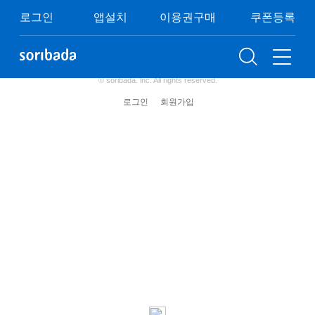
쿠폰등록
이용권구매
이벤트
FAQ
로그인
앱설치
이용권구매
쿠폰등록
이용약관
개인정보처리방침
청소년보호정책
(주) 소리바다 사업자 정보
© soribada. lnc. All rights reserved.
로그인
회원가입