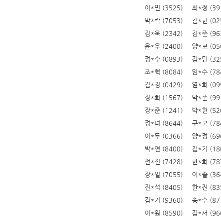
이*민 (3525)
최*정 (39
박*락 (7053)
김*현 (02
김*욱 (2342)
김*준 (96
윤*우 (2400)
양*보 (05
정*수 (0893)
김*민 (32
조*혁 (8084)
임*수 (78
김*경 (0429)
염*희 (09
정*희 (1567)
박*준 (99
장*준 (1241)
박*현 (52
정*녀 (8644)
구*모 (78
이*두 (0366)
양*정 (69
박*연 (8400)
김*기 (18
전*진 (7428)
한*희 (78
장*일 (7055)
이*솔 (36
진*석 (8405)
한*진 (83
김*기 (9360)
송*수 (87
이*원 (8590)
김*서 (96