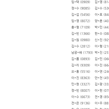
임*택 (0909)
김*영 (81
정*수 (9085)
김*수 (53
김*섭 (5456)
이*호 (84
임*영 (8072)
양*훈 (40
홍*형 (7109)
박*민 (44
김*빈 (1366)
한*수 (08
김*원 (0980)
신*진 (92
김*수 (2812)
이*형 (21
남궁*배 (1793)
박*진 (25
김*름 (0893)
김*민 (06
김*리 (9309)
이*진 (66
오*홍 (5516)
이*연 (24
이*진 (8363)
안*천 (45
민*현 (3327)
김*광 (33
정*빈 (8007)
이*헌 (07
이*수 (6673)
전*경 (85
전*은 (9136)
이*우 (88