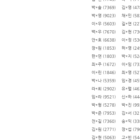
박*솔 (7369)
김*영 (47
박*영 (9023)
채*민 (58
이*우 (5603)
길*연 (22
백*우 (7670)
김*현 (73
안*호 (6638)
이*정 (53
장*원 (1853)
허*영 (24
한*연 (1803)
박*지 (52
최*주 (1672)
이*임 (73
이*린 (1846)
최*영 (52
박*나 (5359)
임*경 (45
라*희 (2902)
유*렬 (46
임*라 (9521)
신*하 (44
박*형 (5278)
박*진 (99
박*준 (7953)
김*서 (32
천*길 (7360)
송*익 (33
김*원 (2771)
장*섭 (79
김*현 (5063)
고*빈 (54