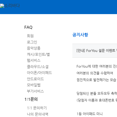
FAQ
공지사항
회원
로그인
음악상품
[안내] ForYou 설문 이벤트
캐시/포인트/별
웹서비스
클라우드/소셜
ForYou에 대한 여러분의 
아이폰/아이패드
여러분의 의견을 수렴하여
안드로이드
점진적으로 발전해가는 모습
모바일웹
부가서비스
당첨되신 분들 모두모두 축
1:1문의
(당첨자 이름과 휴대폰번호 
1:1 문의하기
나의 문의내역
1등 아이패드 미니