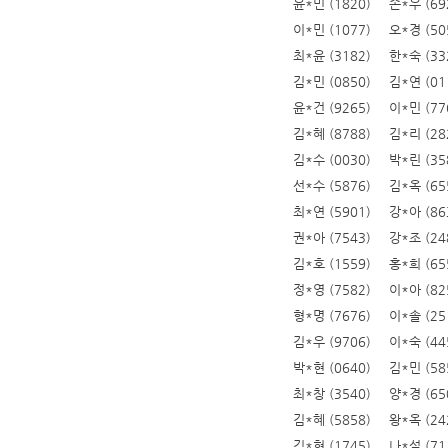
윤*민 (1820)
손*우 (69
이*민 (1077)
오*경 (50
최*윤 (3182)
한*숙 (33
김*민 (0850)
김*연 (01
윤*건 (9265)
이*민 (77
김*혜 (8788)
김*리 (28
김*수 (0030)
박*린 (35
선*수 (5876)
김*옥 (65
최*연 (5901)
강*아 (86
권*아 (7543)
강*조 (24
김*호 (1559)
홍*희 (65
정*영 (7582)
이*아 (82
형*명 (7676)
이*솔 (25
김*우 (9706)
이*숙 (44
박*현 (0640)
김*민 (58
최*창 (3540)
양*경 (65
김*혜 (5858)
왕*옥 (24
김*현 (1745)
나*석 (71