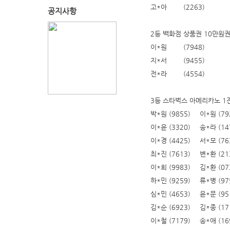
고*아
(2263)
공지사항
2등 백화점 상품권 10만원
이*원
(7948)
지*서
(9455)
전*라
(4554)
3등 스타벅스 아메리카노 1
박*원 (9855)
이*원 (79
이*윤 (3320)
송*라 (14
이*경 (4425)
서*모 (76
최*진 (7613)
변*환 (21
이*희 (9983)
김*환 (07
하*민 (9259)
류*병 (97
심*민 (4653)
윤*문 (95
김*순 (6923)
김*종 (17
이*철 (7179)
송*애 (16