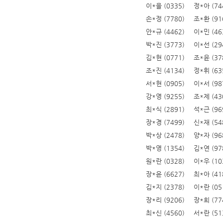
이*을 (0335)
정*아 (74
손*정 (7780)
조*환 (91
안*규 (4462)
이*민 (46
박*진 (3773)
이*선 (29
김*현 (0771)
조*윤 (37
조*진 (4134)
정*휘 (63
서*현 (0905)
이*서 (98
강*영 (9255)
조*제 (43
최*식 (2891)
석*근 (96
장*경 (7499)
신*재 (54
박*상 (2478)
양*자 (96
박*영 (1354)
김*연 (97
원*란 (0328)
이*우 (10
장*윤 (6627)
최*아 (41
김*지 (2378)
이*란 (05
장*리 (9206)
장*희 (77
최*신 (4560)
서*란 (51