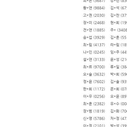
최*은 (3687)
강*린 (83
황*연 (9884)
김*석 (67
고*권 (2030)
김*찬 (37
장*미 (2468)
현*희 (19
전*연 (1885)
주* (3408
송*섭 (3929)
김*훈 (55
최*림 (4137)
라*림 (18
나*인 (0245)
임*주 (44
설*연 (3133)
윤*성 (21
최*르 (9700)
류*일 (38
오*술 (3632)
박*희 (59
정*윤 (7602)
김*솔 (93
한*희 (1172)
문*희 (07
이*우 (0256)
오*윤 (89
최*훈 (2382)
유*수 (00
장*범 (1819)
김*화 (70
신*영 (5786)
차*정 (47
이*정 (2101)
박*성 (39