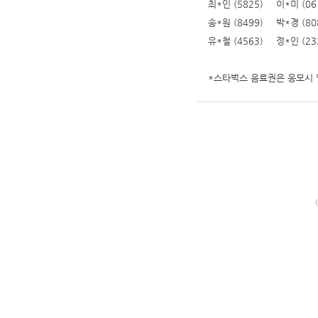
최*인 (5825)
이*미 (06
송*원 (8499)
박*경 (80
유*철 (4563)
정*인 (23
*스타벅스 음료권은 응모시 