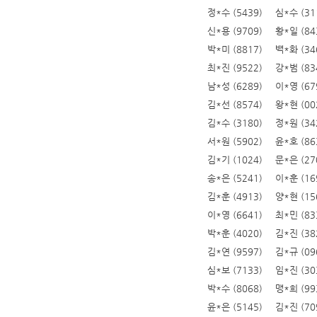
정*수 (5439)
심*수 (31
신*용 (9709)
황*일 (84
박*미 (8817)
백*화 (34
최*진 (9522)
강*범 (83
남*성 (6289)
이*영 (67
김*선 (8574)
왕*현 (00
김*수 (3180)
정*원 (34
서*원 (5902)
윤*호 (86
김*기 (1024)
문*은 (27
송*은 (5241)
이*훈 (16
김*훈 (4913)
양*현 (15
이*영 (6641)
최*민 (83
박*훈 (4020)
김*진 (38
김*연 (9597)
김*규 (09
심*보 (7133)
임*진 (30
박*수 (8068)
맹*희 (99
윤*은 (5145)
김*진 (70