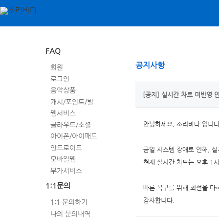
FAQ
공지사항
회원
로그인
음악상품
[공지] 실시간 차트 미반영 
캐시/포인트/별
웹서비스
클라우드/소셜
안녕하세요
,
소리바다 입니
아이폰/아이패드
안드로이드
금일 시스템 장애로 인해
,
실
모바일웹
현재 실시간 차트는 오후
1
부가서비스
1:1문의
빠른 복구를 위해 최선을 
감사합니다
.
1:1 문의하기
나의 문의내역