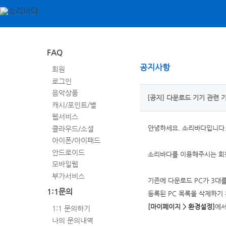
FAQ
공지사항
회원
로그인
음악상품
[공지] 다운로드 기기 관련 
캐시/포인트/별
웹서비스
클라우드/소셜
안녕하세요. 소리바다입니다
아이폰/아이패드
안드로이드
소리바다를 이용해주시는 회원
모바일웹
부가서비스
기존에 다운로드 PC가 3대를
1:1문의
등록된 PC 목록을 삭제하기
[마이페이지 > 환경설정]
에
1:1 문의하기
나의 문의내역