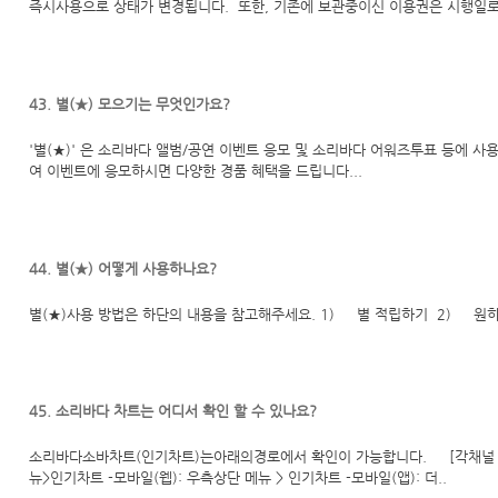
즉시사용으로 상태가 변경됩니다. 또한, 기존에 보관중이신 이용권은 시행일로 
43. 별(★) 모으기는 무엇인가요?
'별(★)' 은 소리바다 앨범/공연 이벤트 응모 및 소리바다 어워즈투표 등에 
여 이벤트에 응모하시면 다양한 경품 혜택을 드립니다...
44. 별(★) 어떻게 사용하나요?
별(★)사용 방법은 하단의 내용을 참고해주세요. 1) 별 적립하기 2) 원하는
45. 소리바다 차트는 어디서 확인 할 수 있나요?
소리바다소바차트(인기차트)는아래의경로에서 확인이 가능합니다. [각채널 별 차
뉴>인기차트 -모바일(웹): 우측상단 메뉴 > 인기차트 -모바일(앱): 더..