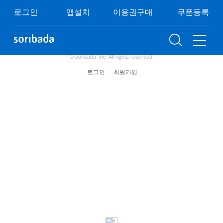
쿠폰등록
이용권구매
이벤트
FAQ
로그인
앱설치
이용권구매
쿠폰등록
이용약관
개인정보처리방침
청소년보호정책
(주) 소리바다 사업자 정보
© soribada. lnc. All rights reserved.
로그인
회원가입