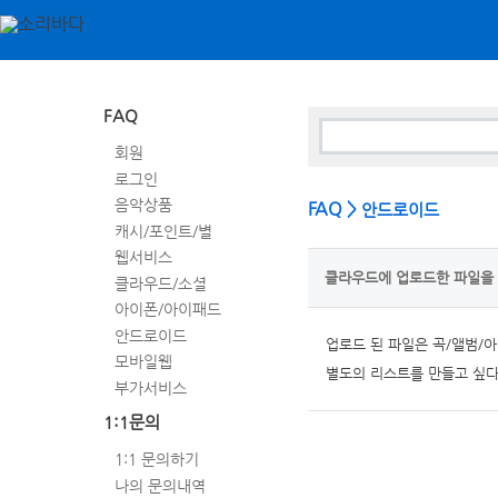
FAQ
회원
로그인
음악상품
FAQ >
안드로이드
캐시/포인트/별
웹서비스
클라우드에 업로드한 파일을 
클라우드/소셜
아이폰/아이패드
안드로이드
업로드 된 파일은 곡/앨범/아
모바일웹
별도의 리스트를 만들고 싶다
부가서비스
1:1문의
1:1 문의하기
나의 문의내역